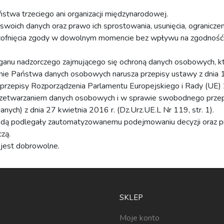
twa trzeciego ani organizacji międzynarodowej.
woich danych oraz prawo ich sprostowania, usunięcia, ogranicze
 cofnięcia zgody w dowolnym momencie bez wpływu na zgodność
rganu nadzorczego zajmującego się ochroną danych osobowych, 
nie Państwa danych osobowych narusza przepisy ustawy z dnia 
lub przepisy Rozporządzenia Parlamentu Europejskiego i Rady (UE
przetwarzaniem danych osobowych i w sprawie swobodnego przep
ych) z dnia 27 kwietnia 2016 r. (Dz.Urz.UE.L Nr 119, str. 1).
ędą podlegały zautomatyzowanemu podejmowaniu decyzji oraz pr
zą.
jest dobrowolne.
SKLEP
Moje konto