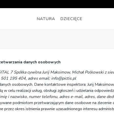
NATURA
DZIECIĘCE
rzetwarzania danych osobowych
ITAL 7 Spółka cywilna Jurij Maksimow, Michał Polkowski z sied
501 195 404, adres email: info@pictis.pl
 danych osobowych. Dane kontaktowe inspektora: Jurij Maksimow
 celu realizacji usług, obsługi zgłoszeń i udzielania odpowiedzi
mię i nazwisko, numer telefonu, adres e-mail, adres, dane de
zywane podmiotom przetwarzającym dane osobowe na zlecenie a
zez okres istnienia prawnie uzasadnionego interesu administra