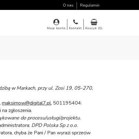
O nas
Regulamin
Moje konto
Kontakt
Koszyk (0)
zibą w Markach, przy ul. Zosi 19, 05-270,
,
maksimow@digital7.pl
, 501195404:
 na zgłoszenia.
dykowane do procesu/usługi/projektu.
dministratora:
DPD Polska Sp z o.o.
tora, chyba że Pani / Pan wyrazi sprzeciw