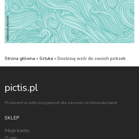
Strona główna
»
Sztuka
» Dostosuj wzór do swoich potrzeb
pictis.pl
Producent w pełni przyjaznych dla zdrowia i środowiska tapet.
SKLEP
Moje konto
O nas