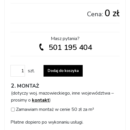
0 zł
Cena:
Masz pytania?
501 195 404
ilość Dostosuj wzór do swoich potrzeb
szt.
Dodaj do koszyka
MONTAŻ
(dotyczy woj. mazowieckiego, inne województwa –
prosimy o
kontakt
)
Zamawiam montaż w cenie 50 zł za m²
Płatne dopiero po wykonaniu usługi.