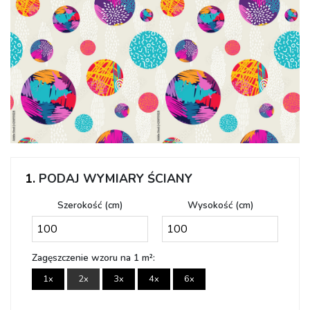
1.
PODAJ WYMIARY ŚCIANY
Szerokość (cm)
Wysokość (cm)
Zagęszczenie wzoru na 1 m²:
1x
2x
3x
4x
6x