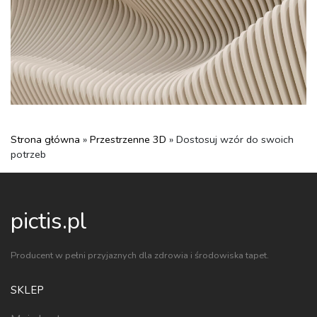
Strona główna
»
Przestrzenne 3D
» Dostosuj wzór do swoich
potrzeb
pictis.pl
Producent w pełni przyjaznych dla zdrowia i środowiska tapet.
SKLEP