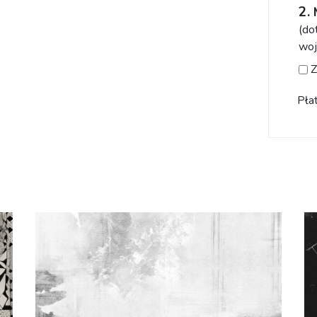
(do
woj
Z
Pła