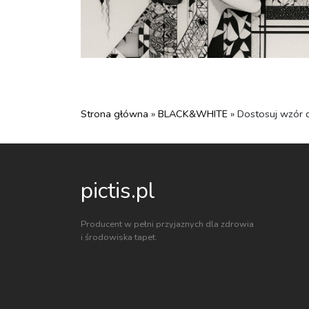
Strona główna
»
BLACK&WHITE
» Dostosuj wzór 
pictis.pl
Producent w pełni przyjaznych dla zdrowia
i środowiska tapet.