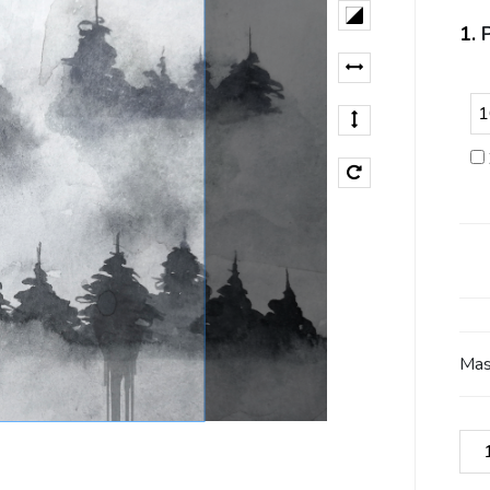
1.
Mas
ilo