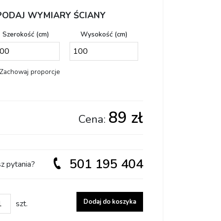
PODAJ WYMIARY ŚCIANY
Szerokość (cm)
Wysokość (cm)
Zachowaj proporcje
89 zł
Cena:
501 195 404
z pytania?
ść Dostosuj wzór do swoich potrzeb
Dodaj do koszyka
szt.