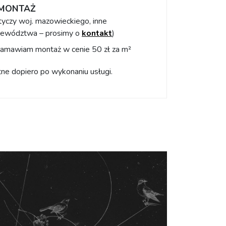
MONTAŻ
tyczy woj. mazowieckiego, inne
ewództwa – prosimy o
kontakt
)
amawiam montaż w cenie 50 zł za m²
tne dopiero po wykonaniu usługi.