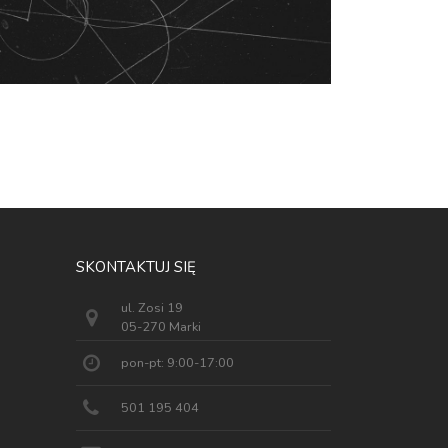
SKONTAKTUJ SIĘ
ul. Zosi 19
05-270 Marki
pon-pt: 9:00-17:00
501 195 404