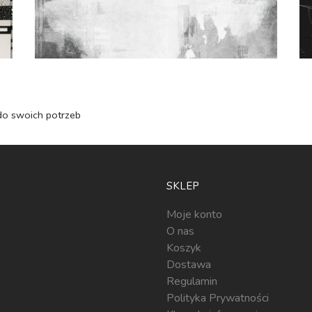
do swoich potrzeb
SKLEP
Moje konto
O nas
Koszyk
Dostawa
Regulamin
Polityka Prywatności