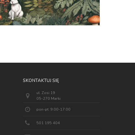
SKONTAKTUJ SIĘ
ul. Zosi 19
05-270 Marki
pon-pt: 9:00-17:00
501 195 404