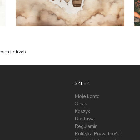
oich potrzeb
SKLEP
Moje konto
O nas
Koszyk
Dostawa
Regulamin
Polityka Prywatności