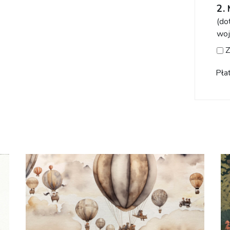
(do
woj
Z
Pła