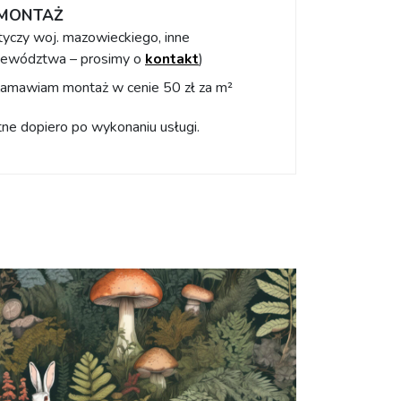
MONTAŻ
tyczy woj. mazowieckiego, inne
ewództwa – prosimy o
kontakt
)
amawiam montaż w cenie 50 zł za m²
tne dopiero po wykonaniu usługi.