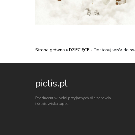
Strona główna
»
DZIECIĘCE
» Dostosuj wzór do sw
pictis.pl
Producent w pełni przyjaznych dla zdrowia
i środowiska tapet.