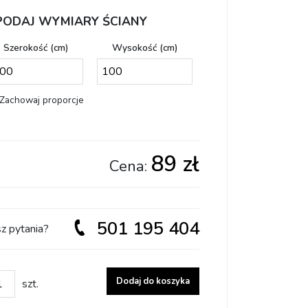
PODAJ WYMIARY ŚCIANY
Szerokość (cm)
Wysokość (cm)
Zachowaj proporcje
89 zł
Cena:
501 195 404
z pytania?
ść Dostosuj wzór do swoich potrzeb
Dodaj do koszyka
szt.