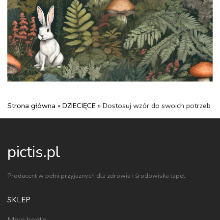
Strona główna
»
DZIECIĘCE
» Dostosuj wzór do swoich potrzeb
pictis.pl
Producent w pełni przyjaznych dla zdrowia i środowiska tapet.
SKLEP