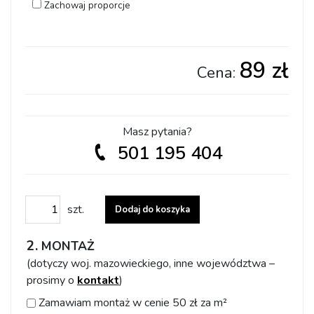
Zachowaj proporcje
89 zł
Cena:
Masz pytania?
501 195 404
ilość Dostosuj wzór do swoich potrzeb
szt.
Dodaj do koszyka
MONTAŻ
(dotyczy woj. mazowieckiego, inne województwa –
prosimy o
kontakt
)
Zamawiam montaż w cenie 50 zł za m²