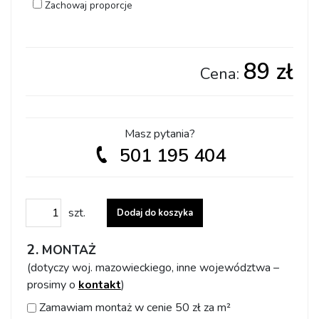
Zachowaj proporcje
89 zł
Cena:
Masz pytania?
501 195 404
ilość Dostosuj wzór do swoich potrzeb
szt.
Dodaj do koszyka
MONTAŻ
(dotyczy woj. mazowieckiego, inne województwa –
prosimy o
kontakt
)
Zamawiam montaż w cenie 50 zł za m²