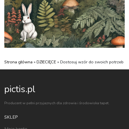
Strona główna
»
DZIECIĘCE
» Dostosuj wzór do swoich potrzeb
pictis.pl
Producent w pełni przyjaznych dla zdrowia i środowiska tapet.
SKLEP